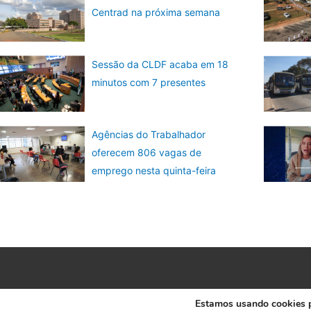
Centrad na próxima semana
Sessão da CLDF acaba em 18
minutos com 7 presentes
Agências do Trabalhador
oferecem 806 vagas de
emprego nesta quinta-feira
Estamos usando cookies pa