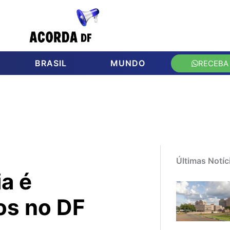
BRASIL
MUNDO
RECEBA
Últimas Notíc
a é
os no DF