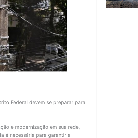
trito Federal devem se preparar para
ção e modernização em sua rede,
a é necessária para garantir a