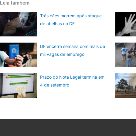
Leia também
Três cães morrem após ataque
de abelhas no DF
DF encerra semana com mais de
mil vagas de emprego
Prazo do Nota Legal termina em
4 de setembro