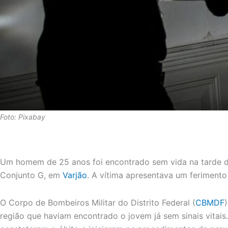
Foto: Pixabay
Um homem de 25 anos foi encontrado sem vida na tarde d
Conjunto G, em
Varjão
. A vítima apresentava um ferimento
O Corpo de Bombeiros Militar do Distrito Federal (
CBMDF
região que haviam encontrado o jovem já sem sinais vitais