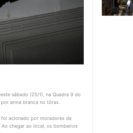
este sábado (25/1), na Quadra 9 do
 por arma branca no tórax.
) foi acionado por moradores da
. Ao chegar ao local, os bombeiros