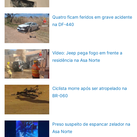
Quatro ficam feridos em grave acidente
na DF-440
Vídeo: Jeep pega fogo em frente a
residência na Asa Norte
Ciclista morre após ser atropelado na
BR-060
Preso suspeito de espancar zelador na
Asa Norte