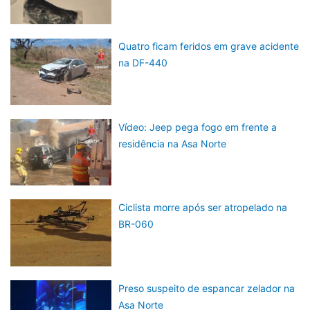
Quatro ficam feridos em grave acidente
na DF-440
Vídeo: Jeep pega fogo em frente a
residência na Asa Norte
Ciclista morre após ser atropelado na
BR-060
Preso suspeito de espancar zelador na
Asa Norte