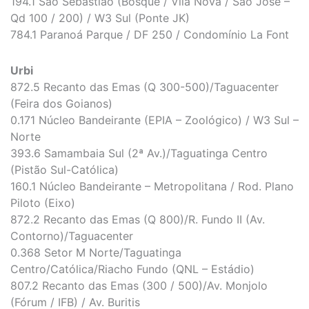
194.1 São Sebastião (Bosque / Vila Nova / São José –
Qd 100 / 200) / W3 Sul (Ponte JK)
784.1 Paranoá Parque / DF 250 / Condomínio La Font
Urbi
872.5 Recanto das Emas (Q 300-500)/Taguacenter
(Feira dos Goianos)
0.171 Núcleo Bandeirante (EPIA – Zoológico) / W3 Sul –
Norte
393.6 Samambaia Sul (2ª Av.)/Taguatinga Centro
(Pistão Sul-Católica)
160.1 Núcleo Bandeirante – Metropolitana / Rod. Plano
Piloto (Eixo)
872.2 Recanto das Emas (Q 800)/R. Fundo II (Av.
Contorno)/Taguacenter
0.368 Setor M Norte/Taguatinga
Centro/Católica/Riacho Fundo (QNL – Estádio)
807.2 Recanto das Emas (300 / 500)/Av. Monjolo
(Fórum / IFB) / Av. Buritis