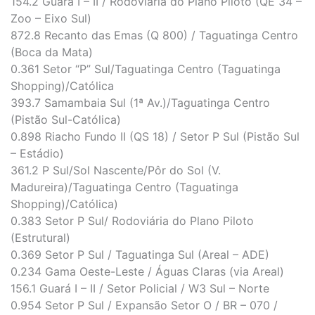
154.2 Guará I – II / Rodoviária do Plano Piloto (QE 34 –
Zoo – Eixo Sul)
872.8 Recanto das Emas (Q 800) / Taguatinga Centro
(Boca da Mata)
0.361 Setor “P” Sul/Taguatinga Centro (Taguatinga
Shopping)/Católica
393.7 Samambaia Sul (1ª Av.)/Taguatinga Centro
(Pistão Sul-Católica)
0.898 Riacho Fundo II (QS 18) / Setor P Sul (Pistão Sul
– Estádio)
361.2 P Sul/Sol Nascente/Pôr do Sol (V.
Madureira)/Taguatinga Centro (Taguatinga
Shopping)/Católica)
0.383 Setor P Sul/ Rodoviária do Plano Piloto
(Estrutural)
0.369 Setor P Sul / Taguatinga Sul (Areal – ADE)
0.234 Gama Oeste-Leste / Águas Claras (via Areal)
156.1 Guará I – II / Setor Policial / W3 Sul – Norte
0.954 Setor P Sul / Expansão Setor O / BR – 070 /