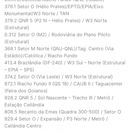
379.1 Setor O (Hélio Prates)/EPTG/EPIA/Eixo
Monumental/W3 Norte / TAN
379.2 QNR 5 (P2 N – Hélio Prates) / W3 Norte
(Estrutural)
0.312 Setor O (M2) / Rodoviária do Plano Piloto
(Estrutural)
368.1 Setor M Norte (QNJ-QNL)/Tag. Centro (Via
Estádio)/Católica / Riacho Fundo
413.4 Brazlândia (DF-240) / W3 Sul – Norte (Estrutural
– EPIA – SPS)
374.2 Setor O (Via Leste) / W3 Norte (Estrutural)
872.1 Riacho Fundo II (QS 18) / CAUB II / Taguacenter
(Feira dos Goianos)
928.2 QNR 5 / Sol Nascente – Trecho III / Metrô /
Estação Ceilândia
808.5 Recanto da Emas (Quadra 300-500) / Setor O
929.4 Setor O / Expansão / P3 Norte / Metrô /
Ceilândia Centro