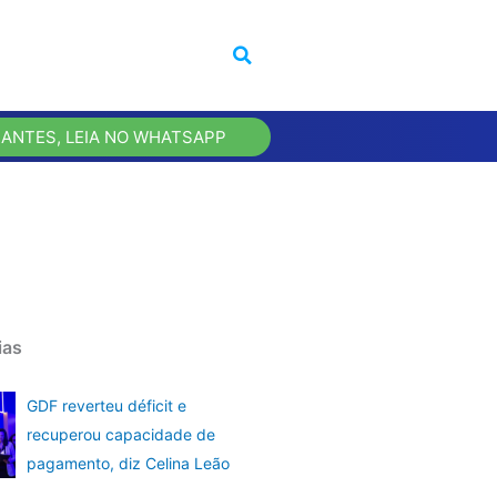
 ANTES, LEIA NO WHATSAPP
ias
GDF reverteu déficit e
recuperou capacidade de
pagamento, diz Celina Leão