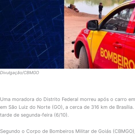
Divulgação/CBMGO
Uma moradora do Distrito Federal morreu após o carro em 
em São Luiz do Norte (GO), a cerca de 316 km de Brasília
tarde de segunda-feira (6/10).
Segundo o Corpo de Bombeiros Militar de Goiás (CBMGO)