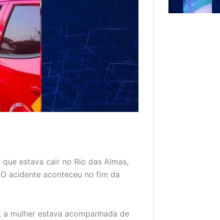
que estava cair no Rio das Almas,
. O acidente aconteceu no fim da
, a mulher estava acompanhada de