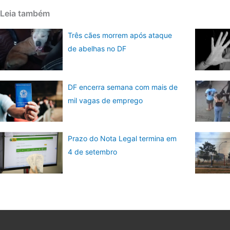
Leia também
Três cães morrem após ataque
de abelhas no DF
DF encerra semana com mais de
mil vagas de emprego
Prazo do Nota Legal termina em
4 de setembro