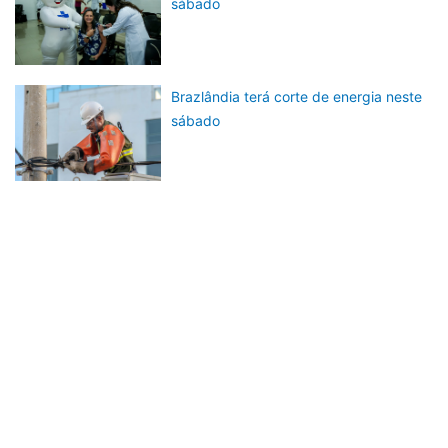
sábado
Brazlândia terá corte de energia neste
sábado