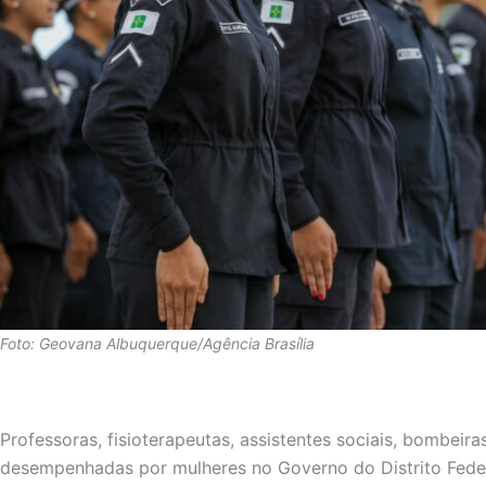
Foto: Geovana Albuquerque/Agência Brasília
Professoras, fisioterapeutas, assistentes sociais, bombeir
desempenhadas por mulheres no Governo do Distrito Feder