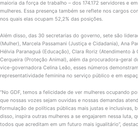
maioria da força de trabalho – dos 174.172 servidores e e
mulheres. Essa presença também se reflete nos cargos com
nos quais elas ocupam 52,2% das posições.
Além disso, das 30 secretarias do governo, sete são liderad
(Mulher), Marcela Passamani (Justiça e Cidadania), Ana Pa
Hélvia Paranaguá (Educação), Clara Roriz (Atendimento à
Cerqueira (Proteção Animal), além da procuradora-geral d
vice-governadora Celina Leão, esses números demonstra
representatividade feminina no serviço público e em espaç
“No GDF, temos a felicidade de ver mulheres ocupando po
que nossas vozes sejam ouvidas e nossas demandas atendi
formulação de políticas públicas mais justas e inclusivas,
disso, inspira outras mulheres a se engajarem nessa luta,
todos que acreditam em um futuro mais igualitário”, destac