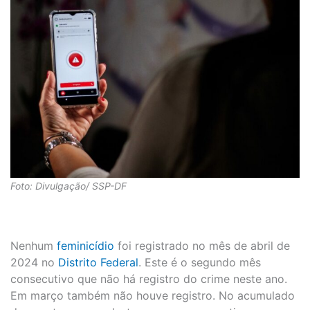
Foto: Divulgação/ SSP-DF
Nenhum
feminicídio
foi registrado no mês de abril de
2024 no
Distrito Federal
. Este é o segundo mês
consecutivo que não há registro do crime neste ano.
Em março também não houve registro. No acumulado