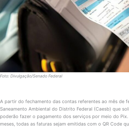
Foto: Divulgação/Senado Federal
A partir do fechamento das contas referentes ao mês de f
Saneamento Ambiental do Distrito Federal (Caesb) que soli
poderão fazer o pagamento dos serviços por meio do Pix.
meses, todas as faturas sejam emitidas com o QR Code qu