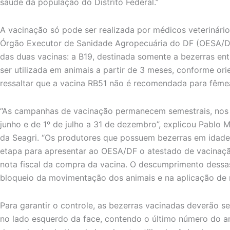
saúde da população do Distrito Federal.”
A vacinação só pode ser realizada por médicos veterinár
Órgão Executor de Sanidade Agropecuária do DF (OESA/DF)
das duas vacinas: a B19, destinada somente a bezerras ent
ser utilizada em animais a partir de 3 meses, conforme ori
ressaltar que a vacina RB51 não é recomendada para fêmea
“As campanhas de vacinação permanecem semestrais, nos p
junho e de 1º de julho a 31 de dezembro”, explicou Pablo 
da Seagri. “Os produtores que possuem bezerras em idade v
etapa para apresentar ao OESA/DF o atestado de vacinação
nota fiscal da compra da vacina. O descumprimento dessas
bloqueio da movimentação dos animais e na aplicação de 
Para garantir o controle, as bezerras vacinadas deverão s
no lado esquerdo da face, contendo o último número do an