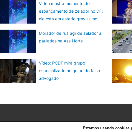
Vídeo mostra momento do
espancamento de zelador no DF;
ele está em estado gravíssimo
Morador de rua agride zelador a
pauladas na Asa Norte
Vídeo: PCDF mira grupo
especializado no golpe do falso
advogado
Estamos usando cookies pa