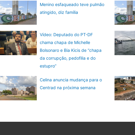
Menino esfaqueado teve pulmão
atingido, diz família
Vídeo: Deputado do PT-DF
chama chapa de Michelle
Bolsonaro e Bia Kicis de “chapa
da corrupção, pedofilia e do
estupro”
Celina anuncia mudança para o
Centrad na próxima semana