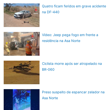
Quatro ficam feridos em grave acidente
na DF-440
Vídeo: Jeep pega fogo em frente a
residência na Asa Norte
Ciclista morre após ser atropelado na
BR-060
Preso suspeito de espancar zelador na
Asa Norte