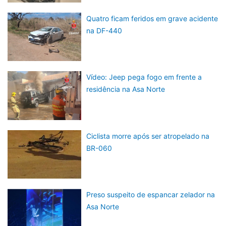
Quatro ficam feridos em grave acidente
na DF-440
Vídeo: Jeep pega fogo em frente a
residência na Asa Norte
Ciclista morre após ser atropelado na
BR-060
Preso suspeito de espancar zelador na
Asa Norte