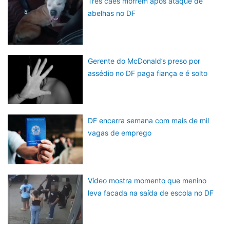
Três cães morrem após ataque de
abelhas no DF
Gerente do McDonald’s preso por
assédio no DF paga fiança e é solto
DF encerra semana com mais de mil
vagas de emprego
Vídeo mostra momento que menino
leva facada na saída de escola no DF