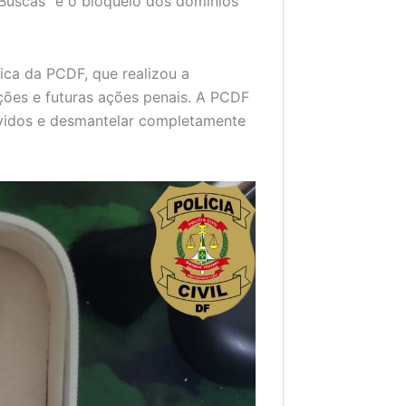
Buscas” e o bloqueio dos domínios
ica da PCDF, que realizou a
ções e futuras ações penais. A PCDF
olvidos e desmantelar completamente