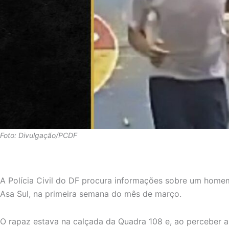
Foto: Divulgação/PCDF
A Polícia Civil do DF procura informações sobre um home
Asa Sul, na primeira semana do mês de março.
O rapaz estava na calçada da Quadra 108 e, ao perceber 