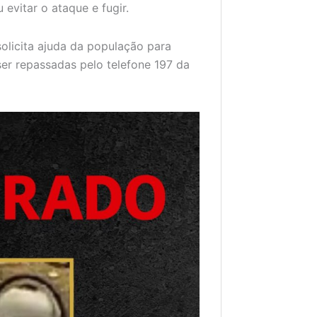
vitar o ataque e fugir.
olicita ajuda da população para
ser repassadas pelo telefone 197 da