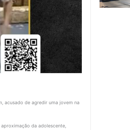
m, acusado de agredir uma jovem na
a aproximação da adolescente,