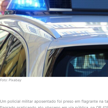
Foto: Pixabay
Um policial militar aposentado foi preso em flagrante na t
flagrado praticando ato obsceno em via pública, na QR 4