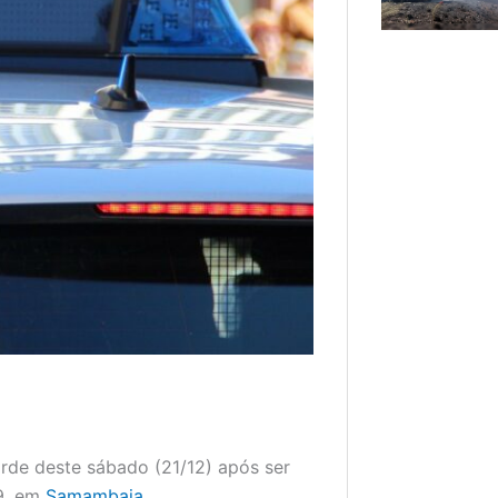
arde deste sábado (21/12) após ser
19, em
Samambaia
.