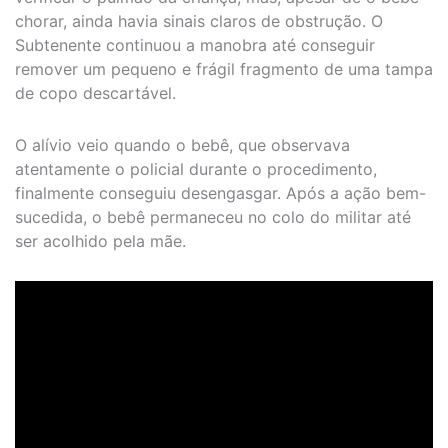
chorar, ainda havia sinais claros de obstrução. O
Subtenente continuou a manobra até conseguir
remover um pequeno e frágil fragmento de uma tampa
de copo descartável.
O alívio veio quando o bebê, que observava
atentamente o policial durante o procedimento,
finalmente conseguiu desengasgar. Após a ação bem-
sucedida, o bebê permaneceu no colo do militar até
ser acolhido pela mãe.