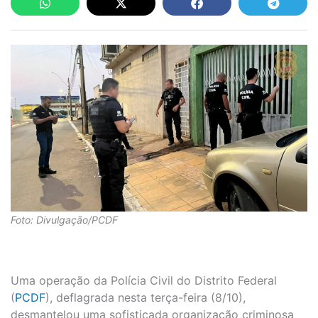
Foto: Divulgação/PCDF
Uma operação da Polícia Civil do Distrito Federal
(
PCDF
), deflagrada nesta terça-feira (8/10),
desmantelou uma sofisticada organização criminosa