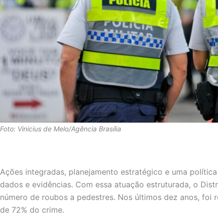
Foto: Vinicius de Melo/Agência Brasília
Ações integradas, planejamento estratégico e uma política
dados e evidências. Com essa atuação estruturada, o Dist
número de roubos a pedestres. Nos últimos dez anos, foi 
de 72% do crime.