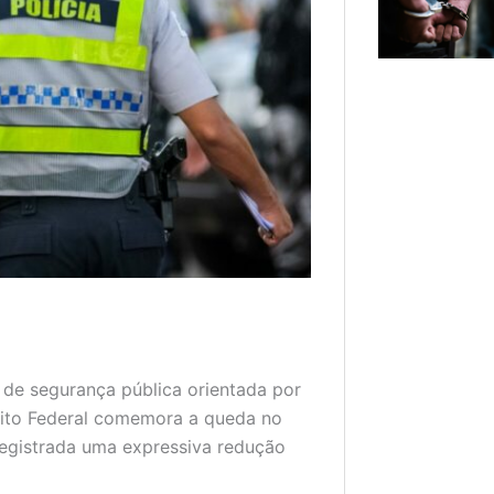
 de segurança pública orientada por
rito Federal comemora a queda no
registrada uma expressiva redução