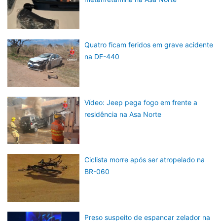
Quatro ficam feridos em grave acidente
na DF-440
Vídeo: Jeep pega fogo em frente a
residência na Asa Norte
Ciclista morre após ser atropelado na
BR-060
Preso suspeito de espancar zelador na