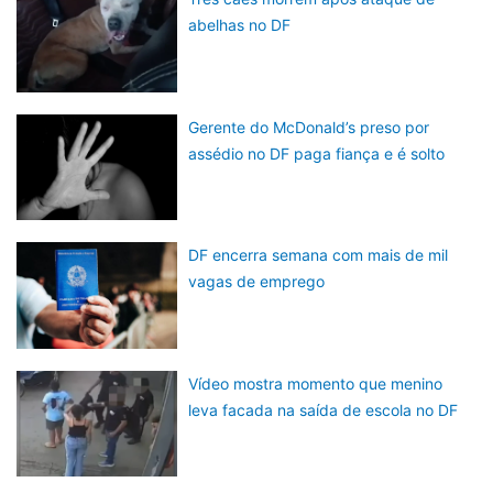
abelhas no DF
Gerente do McDonald’s preso por
assédio no DF paga fiança e é solto
DF encerra semana com mais de mil
vagas de emprego
Vídeo mostra momento que menino
leva facada na saída de escola no DF