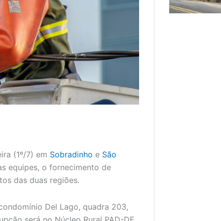
eira (1º/7) em
Sobradinho
e
São
das equipes, o fornecimento de
tos das duas regiões.
condomínio Del Lago, quadra 203,
rupção será no Núcleo Rural PAD-DF,