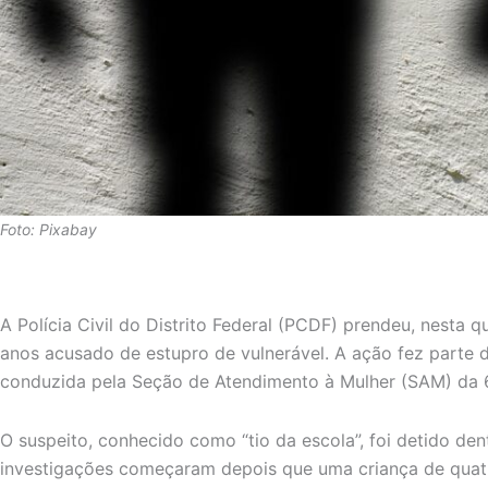
Foto: Pixabay
A Polícia Civil do Distrito Federal (PCDF) prendeu, nesta 
anos acusado de estupro de vulnerável. A ação fez parte 
conduzida pela Seção de Atendimento à Mulher (SAM) da 6ª
O suspeito, conhecido como “tio da escola”, foi detido den
investigações começaram depois que uma criança de quatr