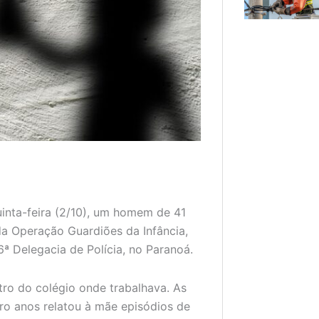
quinta-feira (2/10), um homem de 41
da Operação Guardiões da Infância,
 Delegacia de Polícia, no Paranoá.
tro do colégio onde trabalhava. As
o anos relatou à mãe episódios de