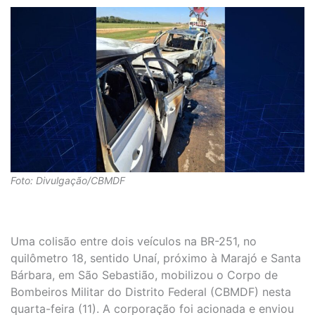
Foto: Divulgação/CBMDF
Uma colisão entre dois veículos na BR-251, no
quilômetro 18, sentido Unaí, próximo à Marajó e Santa
Bárbara, em São Sebastião, mobilizou o Corpo de
Bombeiros Militar do Distrito Federal (CBMDF) nesta
quarta-feira (11). A corporação foi acionada e enviou