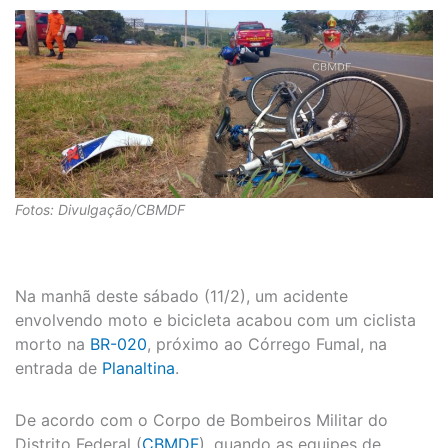
Fotos: Divulgação/CBMDF
Na manhã deste sábado (11/2), um acidente
envolvendo moto e bicicleta acabou com um ciclista
morto na
BR-020
, próximo ao Córrego Fumal, na
entrada de
Planaltina
.
De acordo com o Corpo de Bombeiros Militar do
Distrito Federal (
CBMDF
), quando as equipes de