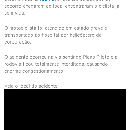
socorro chegaram ao local encontraram o ciclista já
sem vida.
O motociclista foi atendido em estado grave e
transportado ao hospital por helicóptero da
corporação.
O acidente ocorreu na via sentindo Plano Piloto e a
rodovia ficou totalmente interditada, causando
enorme congestionamento.
Veja o local do acidente: