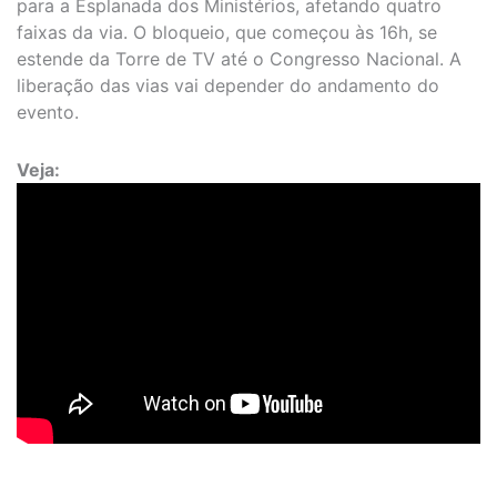
para a Esplanada dos Ministérios, afetando quatro
faixas da via. O bloqueio, que começou às 16h, se
estende da Torre de TV até o Congresso Nacional. A
liberação das vias vai depender do andamento do
evento.
Veja: