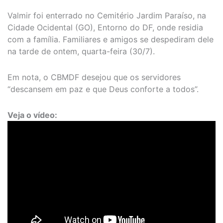
Valmir foi enterrado no Cemitério Jardim Paraíso, na
Cidade Ocidental (GO), Entorno do DF, onde residia
com a família. Familiares e amigos se despediram dele
na tarde de ontem, quarta-feira (30/7).
Em nota, o CBMDF desejou que os servidores
“descansem em paz e que Deus conforte a todos”.
Veja o vídeo: