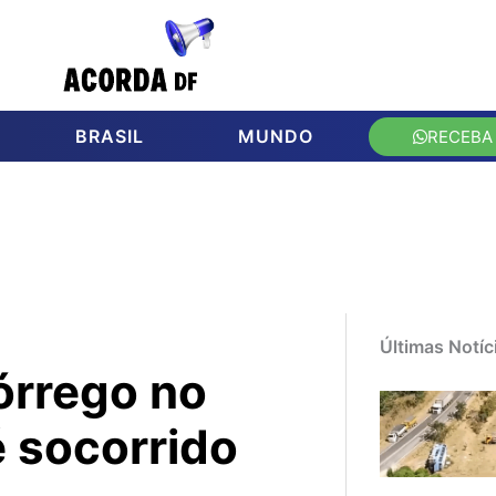
BRASIL
MUNDO
RECEBA
Últimas Notíc
órrego no
é socorrido