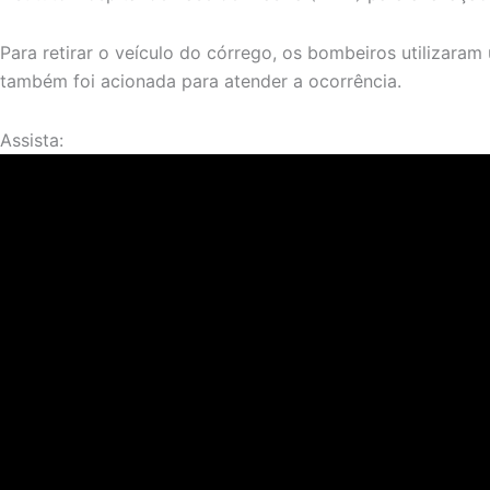
Para retirar o veículo do córrego, os bombeiros utilizaram 
também foi acionada para atender a ocorrência.
Assista: