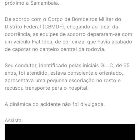
próximo a Samambaia.
De acordo com o Corpo de Bombeiros Militar do
Distrito Federal (CBMDF), chegando ao local da
ocorrência, as equipes de socorro depararam-se com
um veículo Fiat Idea, de cor cinza, que havia acabado
de capotar no canteiro central da rodovia.
Seu condutor, identificado pelas iniciais G.L.C, de 65
anos, foi atendido, estava consciente e orientado,
apresentava uma pequena escoriação no rosto e
recusou transporte para o hospital.
A dinâmica do acidente não foi divulgada.
Assista: