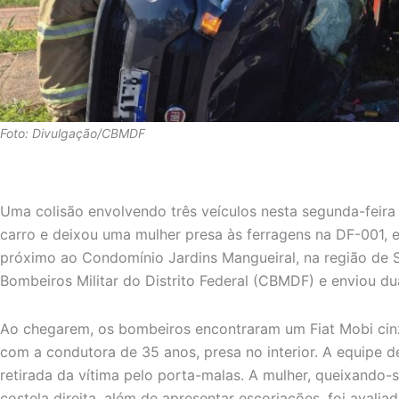
Foto: Divulgação/CBMDF
Uma colisão envolvendo três veículos nesta segunda-feir
carro e deixou uma mulher presa às ferragens na DF-001, 
próximo ao Condomínio Jardins Mangueiral, na região de 
Bombeiros Militar do Distrito Federal (CBMDF) e enviou dua
Ao chegarem, os bombeiros encontraram um Fiat Mobi cin
com a condutora de 35 anos, presa no interior. A equipe d
retirada da vítima pelo porta-malas. A mulher, queixando
costela direita, além de apresentar escoriações, foi avalia