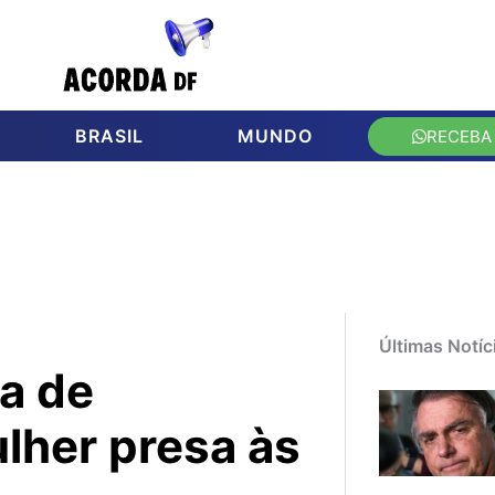
BRASIL
MUNDO
RECEBA
Últimas Notíc
a de
lher presa às