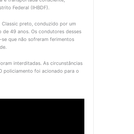
strito Federal (IHBDF).
 Classic preto, conduzido por um
o de 49 anos. Os condutores desses
u-se que não sofreram ferimentos
de.
oram interditadas. As circunstâncias
O policiamento foi acionado para o