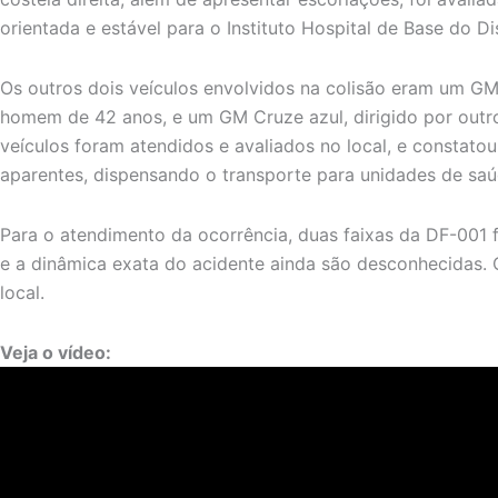
orientada e estável para o Instituto Hospital de Base do Di
Os outros dois veículos envolvidos na colisão eram um GM
homem de 42 anos, e um GM Cruze azul, dirigido por outr
veículos foram atendidos e avaliados no local, e constato
aparentes, dispensando o transporte para unidades de saú
Para o atendimento da ocorrência, duas faixas da DF-001 f
e a dinâmica exata do acidente ainda são desconhecidas. 
local.
Veja o vídeo: