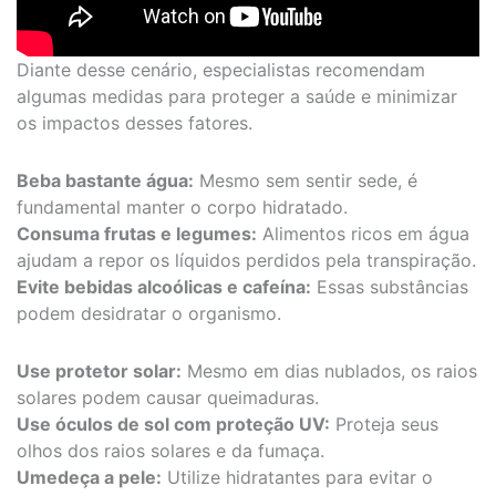
Diante desse cenário, especialistas recomendam
algumas medidas para proteger a saúde e minimizar
os impactos desses fatores.
Beba bastante água:
Mesmo sem sentir sede, é
fundamental manter o corpo hidratado.
Consuma frutas e legumes:
Alimentos ricos em água
ajudam a repor os líquidos perdidos pela transpiração.
Evite bebidas alcoólicas e cafeína:
Essas substâncias
podem desidratar o organismo.
Use protetor solar:
Mesmo em dias nublados, os raios
solares podem causar queimaduras.
Use óculos de sol com proteção UV:
Proteja seus
olhos dos raios solares e da fumaça.
Umedeça a pele:
Utilize hidratantes para evitar o