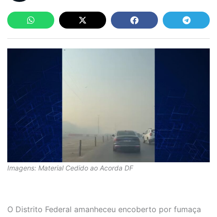
Imagens: Material Cedido ao Acorda DF
O Distrito Federal amanheceu encoberto por fumaça