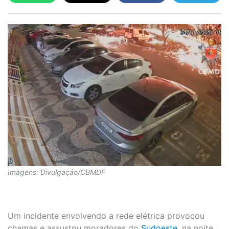
Imagens: Divulgação/CBMDF
Um incidente envolvendo a rede elétrica provocou
chamas e assustou moradores do
Sudoeste
, na noite