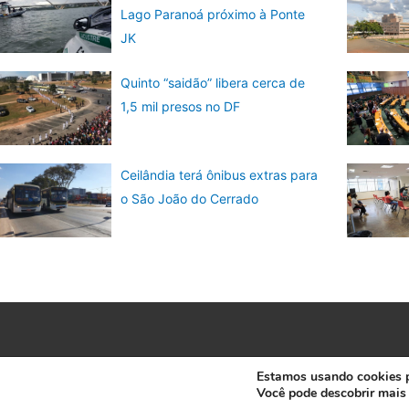
Lago Paranoá próximo à Ponte
JK
Quinto “saidão” libera cerca de
1,5 mil presos no DF
Ceilândia terá ônibus extras para
o São João do Cerrado
Estamos usando cookies pa
Você pode descobrir mais