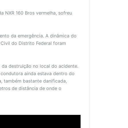
da NXR 160 Bros vermelha, sofreu
imento da emergência. A dinâmica do
 Civil do Distrito Federal foram
da destruição no local do acidente.
 condutora ainda estava dentro do
, também bastante danificada,
etros de distância de onde o