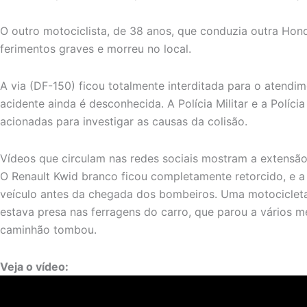
O outro motociclista, de 38 anos, que conduzia outra Hon
ferimentos graves e morreu no local.
A via (DF-150) ficou totalmente interditada para o atend
acidente ainda é desconhecida. A Polícia Militar e a Polícia
acionadas para investigar as causas da colisão.
Vídeos que circulam nas redes sociais mostram a extensão 
O Renault Kwid branco ficou completamente retorcido, e a
veículo antes da chegada dos bombeiros. Uma motocicleta
estava presa nas ferragens do carro, que parou a vários m
caminhão tombou.
Veja o vídeo: