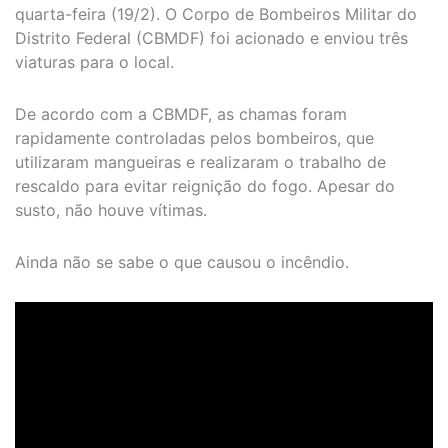
quarta-feira (19/2). O Corpo de Bombeiros Militar do
Distrito Federal (CBMDF) foi acionado e enviou três
viaturas para o local.
De acordo com a CBMDF, as chamas foram
rapidamente controladas pelos bombeiros, que
utilizaram mangueiras e realizaram o trabalho de
rescaldo para evitar reignição do fogo. Apesar do
susto, não houve vítimas.
Ainda não se sabe o que causou o incêndio.