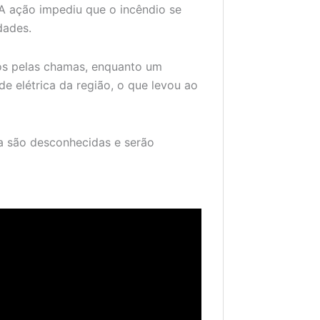
A ação impediu que o incêndio se
dades.
os pelas chamas, enquanto um
de elétrica da região, o que levou ao
da são desconhecidas e serão