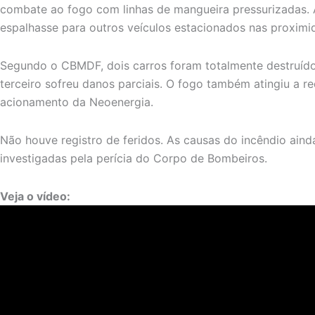
combate ao fogo com linhas de mangueira pressurizadas. 
espalhasse para outros veículos estacionados nas proximi
Segundo o CBMDF, dois carros foram totalmente destruíd
terceiro sofreu danos parciais. O fogo também atingiu a re
acionamento da Neoenergia.
Não houve registro de feridos. As causas do incêndio ain
investigadas pela perícia do Corpo de Bombeiros.
Veja o vídeo: