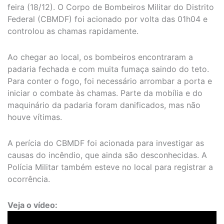
feira (18/12). O Corpo de Bombeiros Militar do Distrito
Federal (CBMDF) foi acionado por volta das 01h04 e
controlou as chamas rapidamente.
Ao chegar ao local, os bombeiros encontraram a
padaria fechada e com muita fumaça saindo do teto.
Para conter o fogo, foi necessário arrombar a porta e
iniciar o combate às chamas. Parte da mobília e do
maquinário da padaria foram danificados, mas não
houve vítimas.
A perícia do CBMDF foi acionada para investigar as
causas do incêndio, que ainda são desconhecidas. A
Polícia Militar também esteve no local para registrar a
ocorrência.
Veja o vídeo: