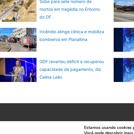
Sobe para sete número de
mortos em tragédia no Entorno
do DF
Incêndio atinge clínica e mobiliza
bombeiros em Planaltina
GDF reverteu déficit e recuperou
capacidade de pagamento, diz
Celina Leão
Estamos usando cookies pa
Você pode descobrir mais