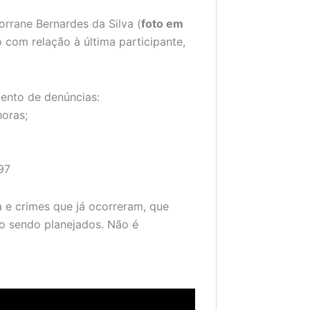
rrane Bernardes da Silva (
foto em
com relação à última participante,
mento de denúncias:
horas;
97
a e crimes que já ocorreram, que
o sendo planejados. Não é