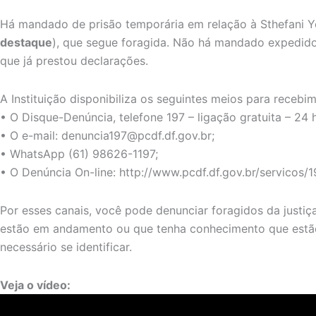
Há mandado de prisão temporária em relação à Sthefani Yo
destaque
), que segue foragida. Não há mandado expedido 
que já prestou declarações.
A Instituição disponibiliza os seguintes meios para recebi
• O Disque-Denúncia, telefone 197 – ligação gratuita – 24 
• O e-mail:
denuncia197@pcdf.df.gov.br
;
• WhatsApp (61) 98626-1197;
• O Denúncia On-line: http://www.pcdf.df.gov.br/servicos/1
Por esses canais, você pode denunciar foragidos da justiç
estão em andamento ou que tenha conhecimento que estã
necessário se identificar.
Veja o vídeo: