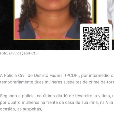
Foto: Divulgação/PCDF
A Polícia Civil do Distrito Federal (PCDF), por intermédio 
temporariamente duas mulheres suspeitas de crime de tort
Segundo a polícia, no último dia 10 de fevereiro, a vítima
por quatro mulheres na frente da casa de sua irmã, na Vil
ocasião, as suspeitas,