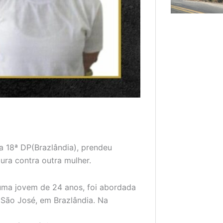
da 18ª DP(Brazlândia), prendeu
ura contra outra mulher.
, uma jovem de 24 anos, foi abordada
a São José, em Brazlândia. Na