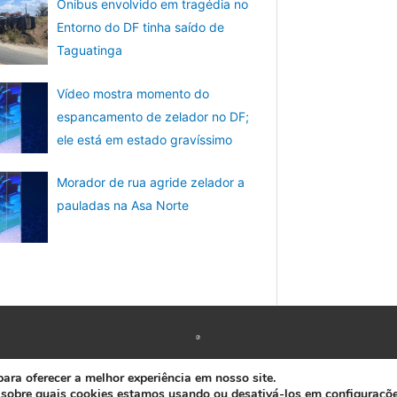
Ônibus envolvido em tragédia no
Entorno do DF tinha saído de
Taguatinga
Vídeo mostra momento do
espancamento de zelador no DF;
ele está em estado gravíssimo
Morador de rua agride zelador a
pauladas na Asa Norte
Copyright © 2026 www.ACORDA DF
ra oferecer a melhor experiência em nosso site.
 sobre quais cookies estamos usando ou desativá-los em
configuraçõ