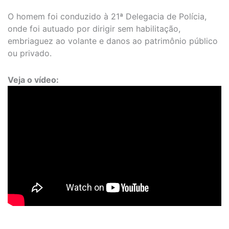
O homem foi conduzido à 21ª Delegacia de Polícia,
onde foi autuado por dirigir sem habilitação,
embriaguez ao volante e danos ao patrimônio público
ou privado.
Veja o vídeo: