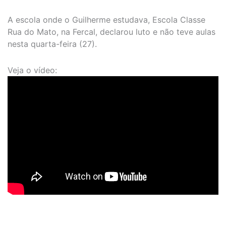
A escola onde o Guilherme estudava, Escola Classe
Rua do Mato, na Fercal, declarou luto e não teve aulas
nesta quarta-feira (27).
Veja o vídeo: