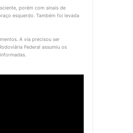
onsciente, porém com sinais de
 braço esquerdo. Também foi levada
mentos. A via precisou ser
 Rodoviária Federal assumiu os
informadas.