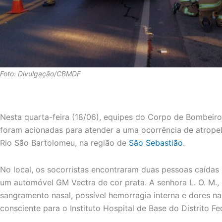
Foto: Divulgação/CBMDF
Nesta quarta-feira (18/06), equipes do Corpo de Bombeiros 
foram acionadas para atender a uma ocorrência de atrope
Rio São Bartolomeu, na região de
São Sebastião
.
No local, os socorristas encontraram duas pessoas caídas 
um automóvel GM Vectra de cor prata. A senhora L. O. M.,
sangramento nasal, possível hemorragia interna e dores na 
consciente para o Instituto Hospital de Base do Distrito Fe