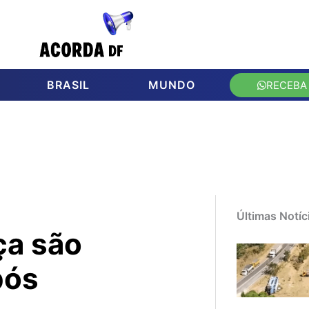
BRASIL
MUNDO
RECEBA
Últimas Notíc
ça são
pós