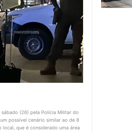
ábado (26) pela Polícia Militar do
um possível cenário similar ao de 8
o local, que é considerado uma área