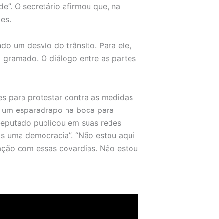
e”. O secretário afirmou que, na
es.
do um desvio do trânsito. Para ele,
o gramado. O diálogo entre as partes
s para protestar contra as medidas
do um esparadrapo na boca para
deputado publicou em suas redes
is uma democracia”. “Não estou aqui
nação com essas covardias. Não estou