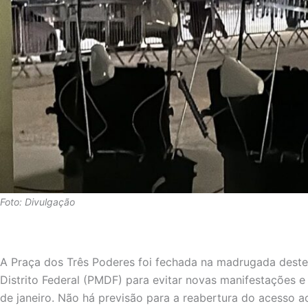
Foto: Divulgação
A Praça dos Três Poderes foi fechada na madrugada deste s
Distrito Federal (PMDF) para evitar novas manifestações e 
de janeiro. Não há previsão para a reabertura do acesso a