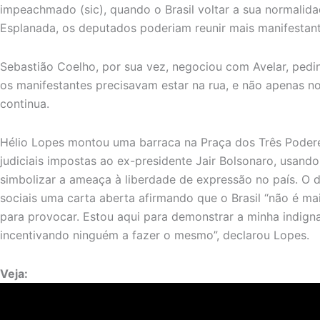
impeachmado (sic), quando o Brasil voltar a sua normalidad
Esplanada, os deputados poderiam reunir mais manifestant
Sebastião Coelho, por sua vez, negociou com Avelar, pedin
os manifestantes precisavam estar na rua, e não apenas n
continua.
Hélio Lopes montou uma barraca na Praça dos Três Podere
judiciais impostas ao ex-presidente Jair Bolsonaro, usan
simbolizar a ameaça à liberdade de expressão no país. O 
sociais uma carta aberta afirmando que o Brasil “não é ma
para provocar. Estou aqui para demonstrar a minha indig
incentivando ninguém a fazer o mesmo”, declarou Lopes.
Veja: