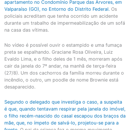
apartamento no Condomínio Parque das Árvores, em
Valparaíso (GO), no Entorno do Distrito Federal.
Os
policiais acreditam que tenha ocorrido um acidente
durante um trabalho de impermeabilização de um sofá
na casa das vítimas.
No vídeo é possível ouvir o estampido e uma fumaça
preta se espalhando. Graciane Rosa Oliveira, Luiz
Evaldo Lima, e o filho deles de 1 mês, morreram após
cair da janela do 7º andar, na manhã de terça-feira
(27/8). Um dos cachorros da família morreu durante o
incêndio, o outro, um poodle de nome Brownie está
desaparecido.
Segundo o delegado que investiga o caso, a suspeita
é que, quando tentavam respirar pela janela do imóvel,
o filho recém-nascido do casal escapou dos braços da
mãe, que, no ímpeto de salvá-lo, projetou-se para a
frente.
O pai da criança fez o mesmo movimento,