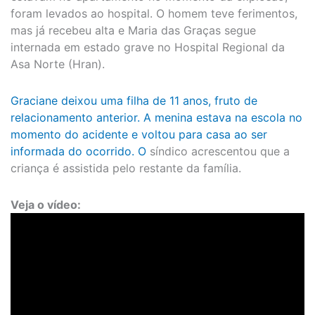
foram levados ao hospital. O homem teve ferimentos,
mas já recebeu alta e Maria das Graças segue
internada em estado grave no Hospital Regional da
Asa Norte (Hran).
Graciane deixou uma filha de 11 anos, fruto de
relacionamento anterior. A menina estava na escola no
momento do acidente e voltou para casa ao ser
informada do ocorrido. O
síndico acrescentou que a
criança é assistida pelo restante da família.
Veja o vídeo: