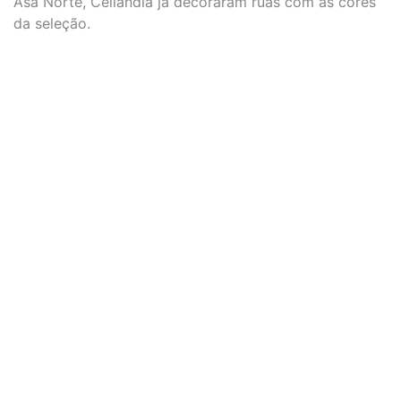
Asa Norte, Ceilândia já decoraram ruas com as cores
da seleção.