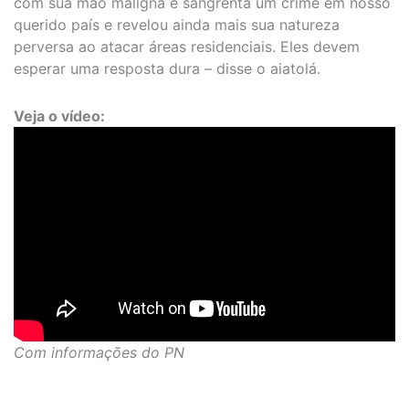
com sua mão maligna e sangrenta um crime em nosso
querido país e revelou ainda mais sua natureza
perversa ao atacar áreas residenciais. Eles devem
esperar uma resposta dura – disse o aiatolá.
Veja o vídeo:
Com informações do PN