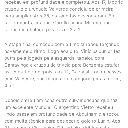
recebeu em profundidade e completou. Aos 17, Modric
cruzou e o uruguaio Valverde concluiu de primeira
para ampliar. Aos 25, os sauditas descontaram. Em
rápido contra-ataque, Carrillo achou Marega que
soltou um chutaço para fazer 2 a 1.
A etapa final começou com o time europeu forçando
novamente o ritmo. Logo aos oito, Vinícius Júnior fez
outra pela jogada pela esquerda, tabelou com
Camavinga e cruzou de trivela para Benzema estufar
as redes. Logo depois, aos 12, Carvajal trocou passes
com Valverde, que tocou com categoria para ampliar,
4 a 1.
Depois entrou em cena outro sul-americano que fez
um excelente Mundial. O argentino Vietto recebeu
lindo passe em profundidade de Abdulhamid e tocou
com muita técnica para deslocar o goleiro Lunin. Aos
23, de novo Vini Júnior. O brasileiro driblou pela