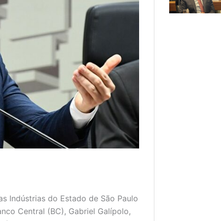
s Indústrias do Estado de São Paulo
nco Central (BC), Gabriel Galípolo,