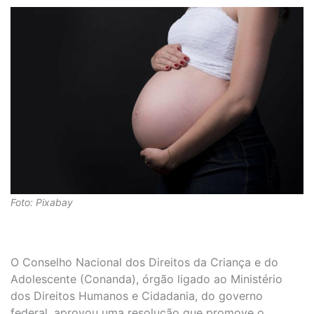
Foto: Pixabay
O Conselho Nacional dos Direitos da Criança e do
Adolescente (Conanda), órgão ligado ao Ministério
dos Direitos Humanos e Cidadania, do governo
federal, aprovou uma resolução que promove o